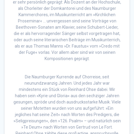
er sehr persönlich geprägt: Als Dozent an der Hochschule,
als Chorleiter der Domkantorei und des Naumburger
Kammerchores, im Musikunterricht am »Kirchlichen
Proseminar« … unvergessen sind seine Vorträge von
Beethoven-Sonaten am Klavier, seine Schubert-Lieder,
die er als hervorragender Sänger selbst vorgetragen hat,
oder auch seine literarischen Beiträge im Musikunterrich,
als er aus Thomas Manns »Dr. Faustus« vom »Credo mit
der Fuge« vorlas. Vor allem aber sind wir von seinen
Kompositionen geprägt.
Die Naumburger Kurrende auf Chorreise, seit
neunundzwanzig Jahren. Und jedes Jahr war
mindestens ein Stück von Reinhard Ohse dabei. Wir
haben sein »Kyrie und Gloria« aus den sechziger Jahren
gesungen, spröde und doch ausdrucksstarke Musik. Viele
seiner Motetten wurden von uns aufgeführt: »Ein
jegliches hat seine Zeit« nach Worten des Predigers, die
»Seligpreisungen«, den »126. Psalm« – und natürlich sein
»Te Deum« nach Worten von Gertrud von Le Fort.
Reinhard Ohse zählte diese großartige, anspruchsvolle