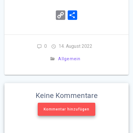
C
T
o
eil
py
e
Li
n
0
14. August 2022
n
Allgemein
k
Keine Kommentare
Kommentar hinzufügen