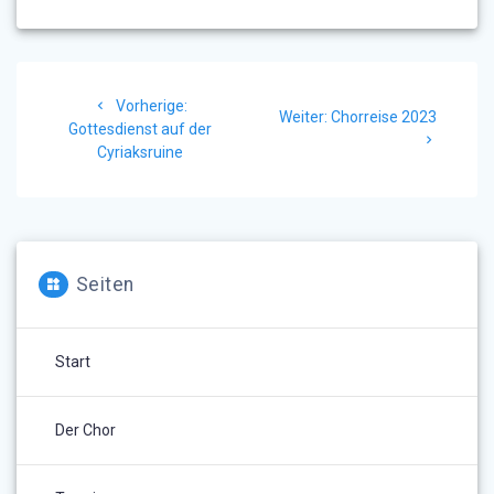
Beitragsnavigation
Vorheriger
Vorherige:
Nächster
Weiter:
Chorreise 2023
Beitrag:
Gottesdienst auf der
Beitrag:
Cyriaksruine
Seiten
Start
Der Chor