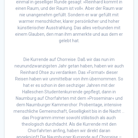
einmal in geselliger Runde gesagt: »Reinhard kommt in
einen Raum, und der Raum ist voll«. Aber der Raum war
nie unangenehm gefüllt. Sondern er war gefüllt mit
warmer menschlicher, klarer persönlicher und hoher
künstlerischer Ausstrahlung. Das alles verbunden mit
einem Glauben, den man ihm anmerkte und aus dem er
gelebt hat.
Die Kurrende auf Chorreise. Daß wir das nun im
neunundzwanzigsten Jahr getan haben, haben wir auch
Reinhard Ohse zu verdanken. Das »Format« dieser
Reisen haben wir unmittelbar von ihm übernommen. So
hat er es schon in den sechziger Jahren mit der
Halleschen Studentenkurrende gepflegt, dann in
Naumburg auf Chorfahrten mit dem »Proseminar« und
dem Naumburger Kammerchor: Probentage, intensive
menschliche Gemeinschaft, Geselligkeit bis in die Nacht …
das Programm immer sowohl stilistisch als auch
theologisch durchdacht. Als die Kurrende mit den
Chorfahrten anfing, haben wir direkt daran
angeknüpft.Die Naumburger Kurrende auf Chorreise –